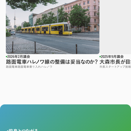
2026年2月議会
2025年9月議会
路面電車ハレノワ線の整備は妥当なのか？
大森市長が目
路面電車
路面電車乗り入れ
ハレノワ
市長
スタートアップ
挑