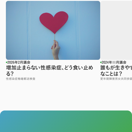
2026年2月議会
2024年11月議会
増加止まらない性感染症、どう食い止め
誰もが生きや
る？
なことは？
性感染症
梅毒
郵送検査
更年期障害
男女共同参