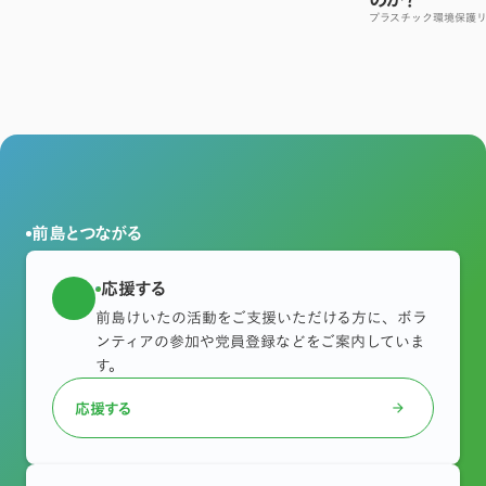
プラスチック
環境保護
前島とつながる
応援する
前島けいたの活動をご支援いただける方に、ボラ
ンティアの参加や党員登録などをご案内していま
す。
応援する
arrow_forward