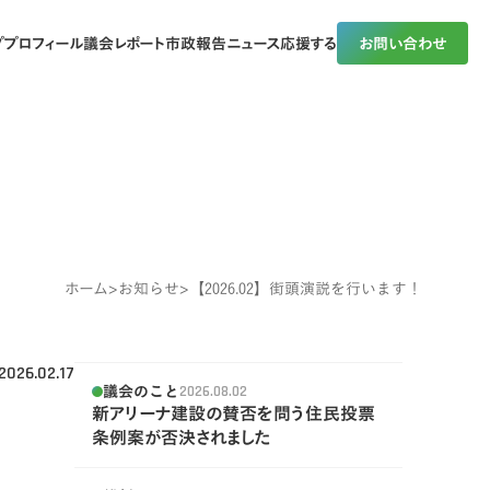
プ
プロフィール
議会レポート
市政報告
ニュース
応援する
お問い合わせ
ホーム
>
お知らせ
>
【2026.02】街頭演説を行います！
2026.02.17
議会のこと
2026.08.02
新アリーナ建設の賛否を問う住民投票
条例案が否決されました