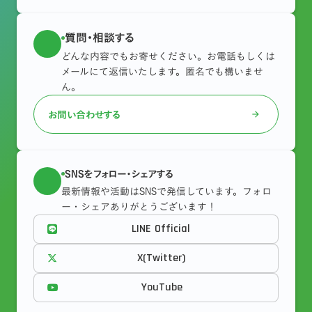
たいとの思いから、
2025年2月に「日本維新の会
にしかできない提案を、若い感性を持った今のう
っていました。球場での弁当売りのアルバイトも
し頑張っています！
岡山市議団」を立ち上げ、現在は1人会派で活動
し
ちにやりたい
。」と考えるようになりました。
岡
したことがあります。推し選手は森友哉選手、秋
質問・相談する
また、
ファジアーノやシーガルズ、リベッツ、トラ
ています。
山市議会議員選挙に出馬することを決意
し、2022
山翔吾選手、浅村栄斗選手でした。
どんな内容でもお寄せください。お電話もしくは
イフープなど、岡山に根ざしたスポーツチームを応
年の11月に岡山市に戻り、準備を始めました。
メールにて返信いたします。匿名でも構いませ
若者の生の声を聞き政治に反映できるよう、大学
一番長く続けた
援
しています。
アルバイトは、ベネッセ（本社：
ん。
生や若手社会人との会話・交流を積極的に行って
岡山市）系列の個別指導塾の講師
です。子どもた
さらには、
スポーツを通じて地域社会に貢献した
います。また、常に新しい情報をキャッチするこ
お問い合わせする
ちに対して伝わりやすい言葉で話し、教える能力
arrow_forward
いとの思いから、地元の中学校に陸上クラブを立
とや知識を吸収することが大切だと思っており、
を身につけることができました。バイトで通った
ち上げました
。中学生の「走・跳・投」の能力向
年間１つは資格を取得することを目標にしていま
大泉学園は大好きな町です。
上と、社会に出て役立つ能力を体得するためのサ
す。現在は、社会保険労務士試験合格を目指し勉
SNSをフォロー・シェアする
また、
ポートを精一杯したいとの思いです。
大学3年の夏から1年間、アメリカ・オレゴ
強しています。
最新情報や活動はSNSで発信しています。フォロ
ン州ユージーンにあるオレゴン大学へ交換留学
をし
ー・シェアありがとうございます！
ました。大学内には世界陸上2022の会場ともなっ
LINE Official
たヘイワード・フィールドがあるほか、ユージー
ンの街にはジョギング用トレイルのコースがいく
X(Twitter)
つもあり、マラソンにハマるきっかけになりまし
YouTube
た。