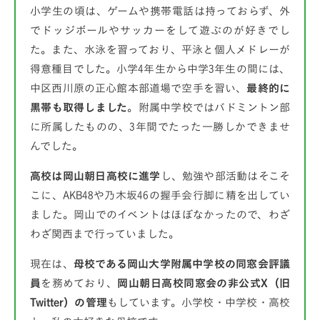
小学生の頃は、ゲームや携帯電話は持っておらず、外
でドッジボールやサッカーをして遊ぶのが好きでし
た。また、水泳を習っており、平泳と個人メドレーが
得意種目でした。小学4年生から中学3年生の間には、
中区西川原の正心館本部道場で空手を習い、
最終的に
黒帯も取得しました
。附属中学校ではバドミントン部
に所属したものの、3年間でたった一勝しかできませ
んでした。
高校は岡山朝日高校に進学
し、勉強や部活動はそこそ
こに、AKB48や乃木坂46の握手会行脚に精を出してい
ました。岡山でのイベントはほぼなかったので、わざ
わざ関西まで行っていました。
現在は、
母校である岡山大学附属中学校の同窓会評議
員
を務めており、
岡山朝日高校同窓会の非公式X（旧
Twitter）の管理
もしています。小学校・中学校・高校