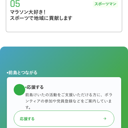
05
相撲観戦や納涼祭など、楽しいイベントが目白押
アメリカへの留学中、海外の地でも愛される日本
スポーツマン
しだった一方で、学生自治の寮だったため掃除当
車を見て、自動車メーカーで
日本のものづくりを
マラソン大好き！
番などをすっぽかすと厳しい罰が待っていまし
スポーツで地域に貢献します
支えたい
と思うようになりました。大学卒業後の
た。
岡山出身の学生たちと共に生活をしていたの
2021年4月、
自動車製造大手である本田技研工業
で、より岡山への愛を深めることができました
。
株式会社（Honda）に入社
しました。東京都港区
「道州制をはじめとした地方分権の推進」「小さ
の本社で働けるとウキウキしていましたが、なん
大学3年からは
格差社会論ゼミに所属し、国内の所
な政府志向」「将来世代への徹底投資」といった
と初期配属は埼玉県寄居町にある
四輪完成車工場
得格差の現状について分析
しました。主に統計分
政策に共感し、
日本維新の会の候補者公募に手を
のIT部門
でした。都心から電車で1時間半の、緑に
析ソフトRを用いてのデータ分析を行っていまし
あげました
。2023年4月に行われた
岡山市議会議員
囲まれた美しいまちです。工場の生産を管理する
た。物事を論理的に考える力が身に付きました。
選挙に党公認で立候補し、3,497名の方々からのご
前島とつながる
アプリケーションの維持・運用からライン脇パソ
また、
早稲田大学坂道同好会（乃木坂46などの通
身体を動かすことが好きで、現在はマラソンに力
支持
をいただき、市議会へと押し上げていただき
コンの初期設定まで、
IT関連の一通りの仕事を経
称「坂道グループ」を応援するサークル）を立ち
を入れており、県内外のマラソン大会に出場して
応援する
ました。
験
しました。
上げ、初代幹事長
を務めました。ここで、集団を
います。
フルマラソンの自己ベストは2時間33分39
前島けいたの活動をご支援いただける方に、ボラ
引っ張る力を身につけることができました。
就任後すぐ、
新人議員4名で会派「みらいえ」を結
仕事にも慣れてきてふと自分の人生を見直したと
ンティアの参加や党員登録などをご案内していま
秒（おかやまマラソン2025で自己最高記録更
成し、初代代表
に就任しました。後にベテラン議
す。
き、
「地元に貢献したい。国力が落ち、地方では
大学のキャンパスから、プロ野球の埼玉西武ライ
新！！その後、2025年12月の防府読売マラソンで
員にも加わっていただき、
5人会派で2年間活動
し
人口減少が進む中で、根本から国・地方を変える
オンズの本拠地であるベルーナドームまで電車で3
さらに記録を更新、さらにその後2026年3月のびわ
応援する
arrow_forward
てきました。しかし、自らの意見をもっと主張し
ために政治家になりたい
。
岡山を外から見た自分
駅だったので、頻繁にライオンズの試合観戦に行
湖マラソンで記録更新）
。日々、記録更新を目指