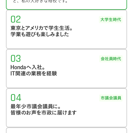
と、私の大好きな母校です。
02
大学生時代
東京とアメリカで学生生活。
学業も遊びも楽しみました
03
会社員時代
Hondaへ入社。
IT関連の業務を経験
04
高校卒業後は、埼玉県所沢市にキャンパスがある
市議会議員
早稲田大学人間科学部に進学
しました。
最年少市議会議員に。
皆様のお声を市政に届けます
西東京市にある
岡山県学生寮「鶴山館」で学生生
活
を送り、ここで集団生活の基礎を学びました。